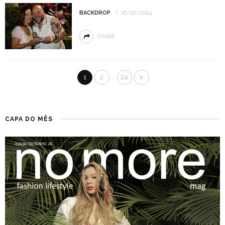
BACKDROP
16/02/2024
SHARE
…
1
2
24
CAPA DO MÊS