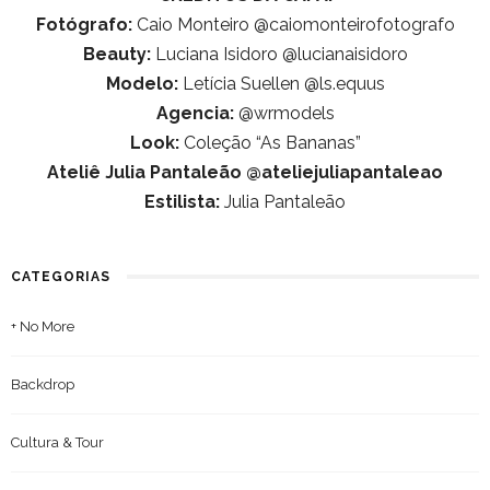
Fotógrafo:
Caio Monteiro @caiomonteirofotografo
Beauty:
Luciana Isidoro @lucianaisidoro
Modelo:
Letícia Suellen @ls.equus
Agencia:
@wrmodels
Look:
Coleção “As Bananas”
Ateliê Julia Pantaleão @ateliejuliapantaleao
Estilista:
Julia Pantaleão
CATEGORIAS
+ No More
Backdrop
Cultura & Tour