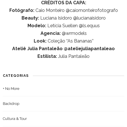
CRÉDITOS DA CAPA:
Fotógrafo:
Caio Monteiro @caiomonteirofotografo
Beauty:
Luciana Isidoro @lucianaisidoro
Modelo:
Letícia Suellen @ls.equus
Agencia:
@wrmodels
Look:
Coleção “As Bananas”
Ateliê Julia Pantaleão @ateliejuliapantaleao
Estilista:
Julia Pantaleão
CATEGORIAS
+ No More
Backdrop
Cultura & Tour