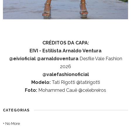
CRÉDITOS DA CAPA:
EIVI - Estilista Arnaldo Ventura
@eivioficial
@arnaldoventura
Desfile Vale Fashion
2026
@valefashionoficial
Modelo:
Tati Rigotti @tatirigotti
Foto:
Mohammed Cauê @celebreiros
CATEGORIAS
+ No More