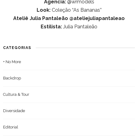
Agencia:
@wrmodels
Look:
Coleção “As Bananas”
Ateliê Julia Pantaleão @ateliejuliapantaleao
Estilista:
Julia Pantaleão
CATEGORIAS
+ No More
Backdrop
Cultura & Tour
Diversidade
Editorial