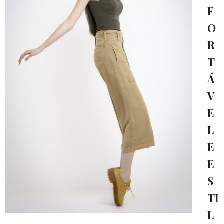
F
O
R
T
Á
V
E
L
E
E
S
TI
L