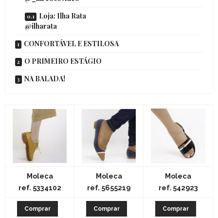
Loja: Ilha Rata
@ilharata
CONFORTÁVEL E ESTILOSA
O PRIMEIRO ESTÁGIO
NA BALADA!
Moleca
Moleca
Moleca
ref. 5334102
ref. 5655219
ref. 542923
Comprar
Comprar
Comprar