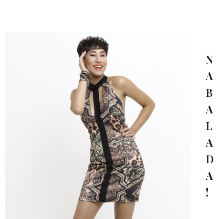
N
A
B
A
L
A
D
A
!