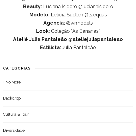
Beauty:
Luciana Isidoro @lucianaisidoro
Modelo:
Letícia Suellen @ls.equus
Agencia:
@wrmodels
Look:
Coleção “As Bananas”
Ateliê Julia Pantaleão @ateliejuliapantaleao
Estilista:
Julia Pantaleão
CATEGORIAS
+ No More
Backdrop
Cultura & Tour
Diversidade