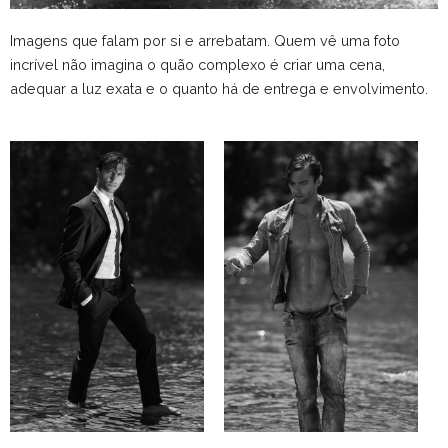
Imagens que falam por si e arrebatam. Quem vê uma foto
incrível não imagina o quão complexo é criar uma cena,
adequar a luz exata e o quanto há de entrega e envolvimento.