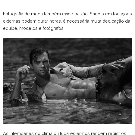
Fotografia de moda também exige paixão. Shoots em locações
externas podem durar horas, é necessária muita dedicação da
equipe, modelos e fotógrafos
As intempéries do clima ou lugares ermos rendem registros