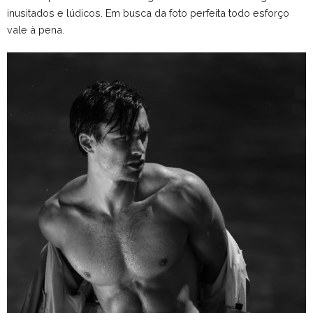
inusitados e lúdicos. Em busca da foto perfeita todo esforço
vale à pena.