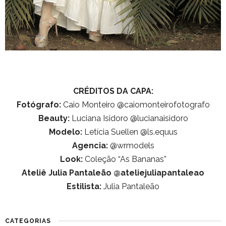
CRÉDITOS DA CAPA:
Fotógrafo:
Caio Monteiro @caiomonteirofotografo
Beauty:
Luciana Isidoro @lucianaisidoro
Modelo:
Letícia Suellen @ls.equus
Agencia:
@wrmodels
Look:
Coleção “As Bananas”
Ateliê Julia Pantaleão @ateliejuliapantaleao
Estilista:
Julia Pantaleão
CATEGORIAS