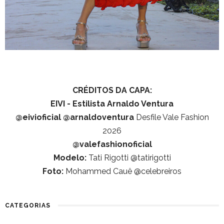
CRÉDITOS DA CAPA:
EIVI - Estilista Arnaldo Ventura
@eivioficial
@arnaldoventura
Desfile Vale Fashion
2026
@valefashionoficial
Modelo:
Tati Rigotti @tatirigotti
Foto:
Mohammed Cauê @celebreiros
CATEGORIAS