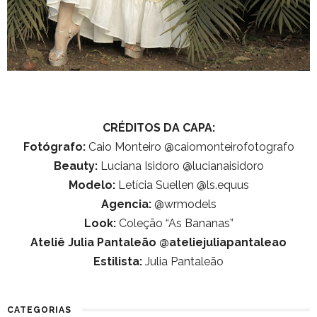
CRÉDITOS DA CAPA:
Fotógrafo:
Caio Monteiro @caiomonteirofotografo
Beauty:
Luciana Isidoro @lucianaisidoro
Modelo:
Letícia Suellen @ls.equus
Agencia:
@wrmodels
Look:
Coleção “As Bananas”
Ateliê Julia Pantaleão @ateliejuliapantaleao
Estilista:
Julia Pantaleão
CATEGORIAS