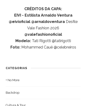
CRÉDITOS DA CAPA:
EIVI - Estilista Arnaldo Ventura
@eivioficial
@arnaldoventura
Desfile
Vale Fashion 2026
@valefashionoficial
Modelo:
Tati Rigotti @tatirigotti
Foto:
Mohammed Cauê @celebreiros
CATEGORIAS
+ No More
Backdrop
Cultura & Tour