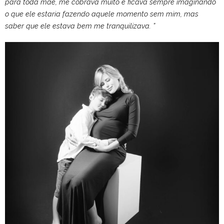
para toda mãe, me cobrava muito e ficava sempre imaginando
o que ele estaria fazendo aquele momento sem mim, mas
saber que ele estava bem me tranquilizava. ”