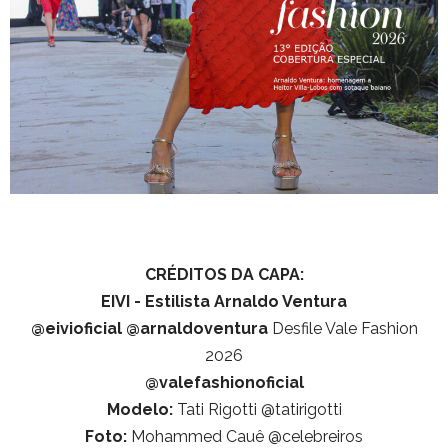
CRÉDITOS DA CAPA:
EIVI - Estilista Arnaldo Ventura
@eivioficial
@arnaldoventura
Desfile Vale Fashion
2026
@valefashionoficial
Modelo:
Tati Rigotti @tatirigotti
Foto:
Mohammed Cauê @celebreiros