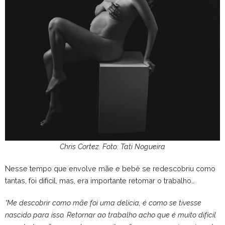
Chris Cortez. Foto: Tati Nogueira
Nesse tempo que envolve mãe e bebê se redescobriu como
tantas, foi difícil, mas, era importante retomar o trabalho…
“Me descobrir como mãe foi uma delícia, é como se tivesse
nascido para isso. Retornar ao trabalho acho que é muito difícil