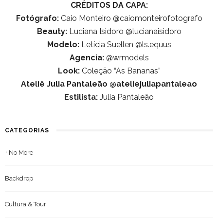
CRÉDITOS DA CAPA:
Fotógrafo:
Caio Monteiro @caiomonteirofotografo
Beauty:
Luciana Isidoro @lucianaisidoro
Modelo:
Letícia Suellen @ls.equus
Agencia:
@wrmodels
Look:
Coleção “As Bananas”
Ateliê Julia Pantaleão @ateliejuliapantaleao
Estilista:
Julia Pantaleão
CATEGORIAS
+ No More
Backdrop
Cultura & Tour