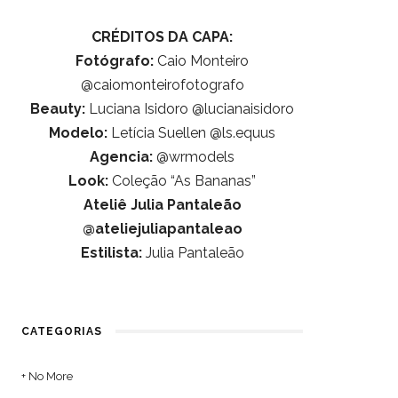
CRÉDITOS DA CAPA:
Fotógrafo:
Caio Monteiro
@caiomonteirofotografo
Beauty:
Luciana Isidoro @lucianaisidoro
Modelo:
Letícia Suellen @ls.equus
Agencia:
@wrmodels
Look:
Coleção “As Bananas”
Ateliê Julia Pantaleão
@ateliejuliapantaleao
Estilista:
Julia Pantaleão
CATEGORIAS
+ No More