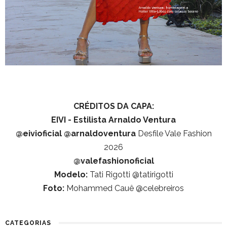
CRÉDITOS DA CAPA:
EIVI - Estilista Arnaldo Ventura
@eivioficial
@arnaldoventura
Desfile Vale Fashion
2026
@valefashionoficial
Modelo:
Tati Rigotti @tatirigotti
Foto:
Mohammed Cauê @celebreiros
CATEGORIAS