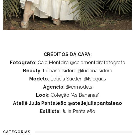
CRÉDITOS DA CAPA:
Fotógrafo:
Caio Monteiro @caiomonteirofotografo
Beauty:
Luciana Isidoro @lucianaisidoro
Modelo:
Letícia Suellen @ls.equus
Agencia:
@wrmodels
Look:
Coleção “As Bananas”
Ateliê Julia Pantaleão @ateliejuliapantaleao
Estilista:
Julia Pantaleão
CATEGORIAS