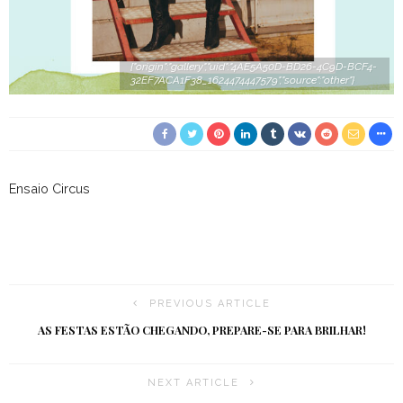
{"origin":"gallery","uid":"4AE5A50D-BD26-4C9D-BCF4-
32EF7ACA1F38_1624474447579","source":"other"}
Ensaio Circus
PREVIOUS ARTICLE
AS FESTAS ESTÃO CHEGANDO, PREPARE-SE PARA BRILHAR!
NEXT ARTICLE