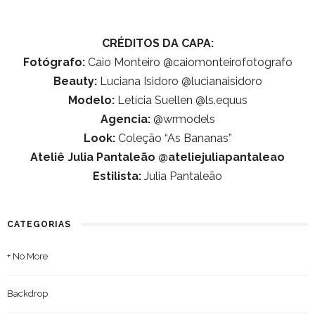
CRÉDITOS DA CAPA:
Fotógrafo:
Caio Monteiro @caiomonteirofotografo
Beauty:
Luciana Isidoro @lucianaisidoro
Modelo:
Letícia Suellen @ls.equus
Agencia:
@wrmodels
Look:
Coleção “As Bananas”
Ateliê Julia Pantaleão @ateliejuliapantaleao
Estilista:
Julia Pantaleão
CATEGORIAS
+ No More
Backdrop