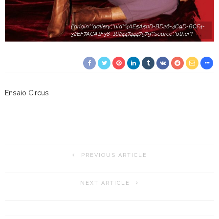
{"origin":"gallery","uid":"4AE5A50D-BD26-4C9D-BCF4-
32EF7ACA1F38_1624474447579","source":"other"}
Ensaio Circus
PREVIOUS ARTICLE
NEXT ARTICLE