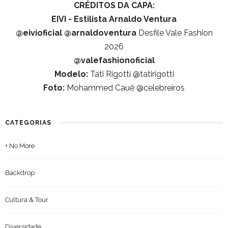
CRÉDITOS DA CAPA:
EIVI - Estilista Arnaldo Ventura
@eivioficial
@arnaldoventura
Desfile Vale Fashion
2026
@valefashionoficial
Modelo:
Tati Rigotti @tatirigotti
Foto:
Mohammed Cauê @celebreiros
CATEGORIAS
+ No More
Backdrop
Cultura & Tour
Diversidade