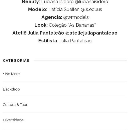
Beauty:
Luciana Isidoro @lucianaisidoro
Modelo:
Letícia Suellen @ls.equus
Agencia:
@wrmodels
Look:
Coleção “As Bananas”
Ateliê Julia Pantaleão @ateliejuliapantaleao
Estilista:
Julia Pantaleão
CATEGORIAS
+ No More
Backdrop
Cultura & Tour
Diversidade