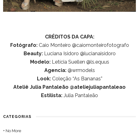
CRÉDITOS DA CAPA:
Fotógrafo:
Caio Monteiro @caiomonteirofotografo
Beauty:
Luciana Isidoro @lucianaisidoro
Modelo:
Letícia Suellen @ls.equus
Agencia:
@wrmodels
Look:
Coleção “As Bananas”
Ateliê Julia Pantaleão @ateliejuliapantaleao
Estilista:
Julia Pantaleão
CATEGORIAS
+ No More