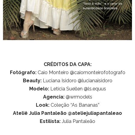
CRÉDITOS DA CAPA:
Fotógrafo:
Caio Monteiro @caiomonteirofotografo
Beauty:
Luciana Isidoro @lucianaisidoro
Modelo:
Letícia Suellen @ls.equus
Agencia:
@wrmodels
Look:
Coleção “As Bananas”
Ateliê Julia Pantaleão @ateliejuliapantaleao
Estilista:
Julia Pantaleão