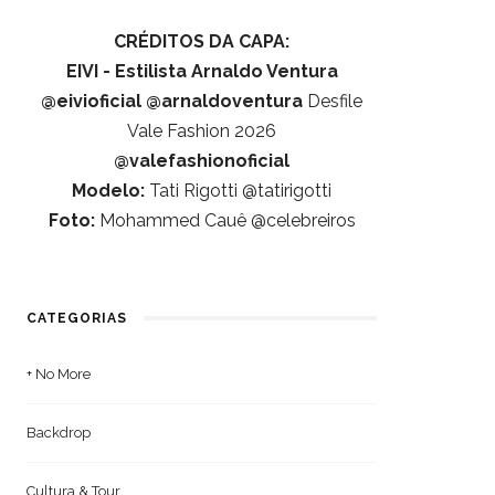
CRÉDITOS DA CAPA:
EIVI - Estilista Arnaldo Ventura
@eivioficial
@arnaldoventura
Desfile
Vale Fashion 2026
@valefashionoficial
Modelo:
Tati Rigotti @tatirigotti
Foto:
Mohammed Cauê @celebreiros
CATEGORIAS
+ No More
Backdrop
Cultura & Tour