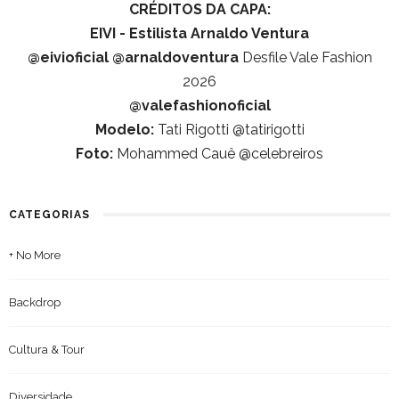
CRÉDITOS DA CAPA:
EIVI - Estilista Arnaldo Ventura
@eivioficial
@arnaldoventura
Desfile Vale Fashion
2026
@valefashionoficial
Modelo:
Tati Rigotti @tatirigotti
Foto:
Mohammed Cauê @celebreiros
CATEGORIAS
+ No More
Backdrop
Cultura & Tour
Diversidade