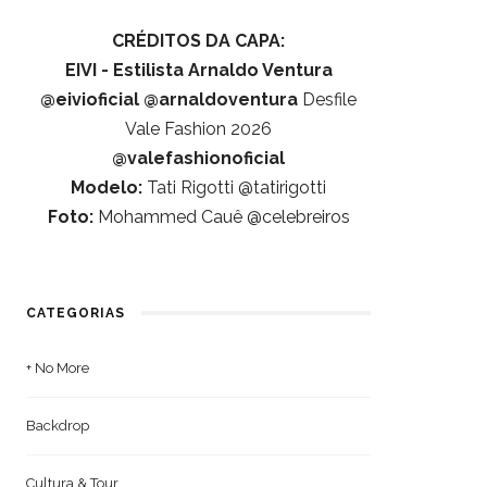
CRÉDITOS DA CAPA:
EIVI - Estilista Arnaldo Ventura
@eivioficial
@arnaldoventura
Desfile
Vale Fashion 2026
@valefashionoficial
Modelo:
Tati Rigotti @tatirigotti
Foto:
Mohammed Cauê @celebreiros
CATEGORIAS
+ No More
Backdrop
Cultura & Tour