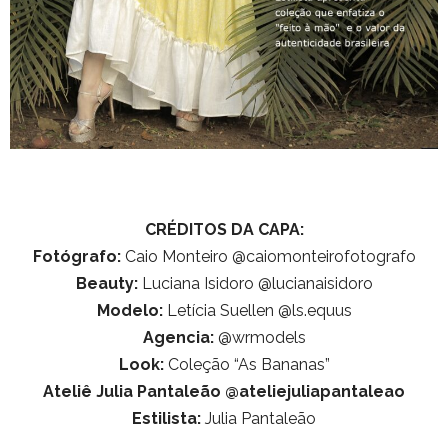
CRÉDITOS DA CAPA:
Fotógrafo:
Caio Monteiro @caiomonteirofotografo
Beauty:
Luciana Isidoro @lucianaisidoro
Modelo:
Letícia Suellen @ls.equus
Agencia:
@wrmodels
Look:
Coleção “As Bananas”
Ateliê Julia Pantaleão @ateliejuliapantaleao
Estilista:
Julia Pantaleão