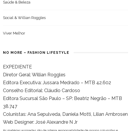
Saúde & Beleza
Social & Willian Roggles
Viver Melhor
NO MORE – FASHION LIFESTYLE
EXPEDIENTE
Diretor Geral: Willian Roggles
Editora Executiva: Jussara Medrado – MTB 42.602
Conselho Editorial: Cláudio Cardoso
Editora Sucursal São Paulo – SP: Beatriz Negrão – MTB
38.747
Colunistas: Ana Sepulveda, Daniela Motti, Lilian Ambrosen
Web Designer: José Alexandre N Jr
As matérias assinadas são de inteira responsabilidade de nossos colunistas e