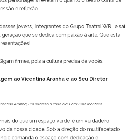
dos personagens revelam o quanto o teatro continua
essão e reflexão.
esses jovens, integrantes do Grupo Teatral WR , e saí
geração que se dedica com paixão à arte. Que esta
presentações!
igam firmes, pois a cultura precisa de vocês.
em ao Vicentina Aranha e ao Seu Diretor
Vicentina Aranha, um sucesso a cada dia. Foto: Caio Monteiro
 mais do que um espaço verde: é um verdadeiro
etivo da nossa cidade. Sob a direção do multifacetado
ue hoje comanda o espaço com dedicação e