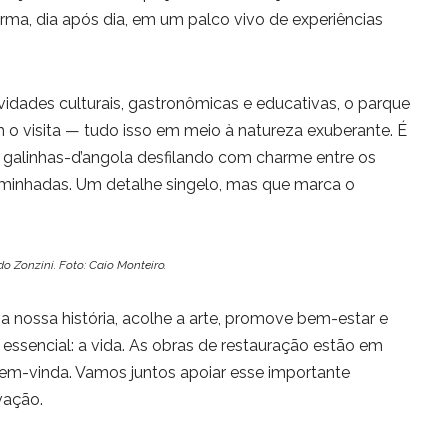
forma, dia após dia, em um palco vivo de experiências
dades culturais, gastronômicas e educativas, o parque
 o visita — tudo isso em meio à natureza exuberante. É
 galinhas-d’angola desfilando com charme entre os
minhadas. Um detalhe singelo, mas que marca o
do Zonzini. Foto: Caio Monteiro.
a nossa história, acolhe a arte, promove bem-estar e
ssencial: a vida. As obras de restauração estão em
em-vinda. Vamos juntos apoiar esse importante
vação.