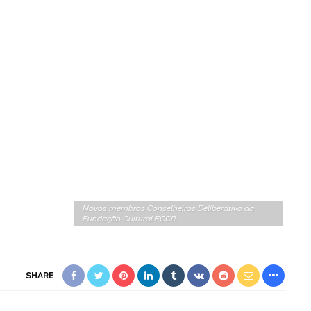
Novos membros Conselheiros Deliberativo da
Fundação Cultural FCCR.
SHARE