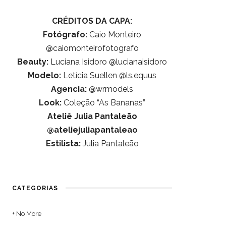
CRÉDITOS DA CAPA:
Fotógrafo:
Caio Monteiro
@caiomonteirofotografo
Beauty:
Luciana Isidoro @lucianaisidoro
Modelo:
Letícia Suellen @ls.equus
Agencia:
@wrmodels
Look:
Coleção “As Bananas”
Ateliê Julia Pantaleão
@ateliejuliapantaleao
Estilista:
Julia Pantaleão
CATEGORIAS
+ No More