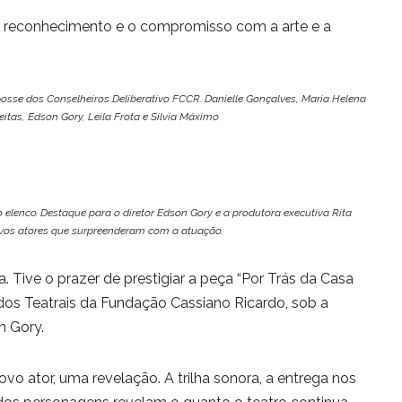
, reconhecimento e o compromisso com a arte e a
sse dos Conselheiros Deliberativo FCCR. Danielle Gonçalves, Maria Helena
eitas, Edson Gory, Leila Frota e Silvia Máximo
 elenco. Destaque para o diretor Edson Gory e a produtora executiva Rita
vos atores que surpreenderam com a atuação.
. Tive o prazer de prestigiar a peça “Por Trás da Casa
dos Teatrais da Fundação Cassiano Ricardo, sob a
n Gory.
vo ator, uma revelação. A trilha sonora, a entrega nos