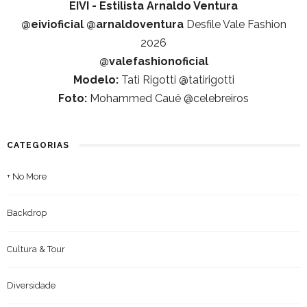
EIVI - Estilista Arnaldo Ventura
@eivioficial
@arnaldoventura
Desfile Vale Fashion
2026
@valefashionoficial
Modelo:
Tati Rigotti @tatirigotti
Foto:
Mohammed Cauê @celebreiros
CATEGORIAS
+ No More
Backdrop
Cultura & Tour
Diversidade