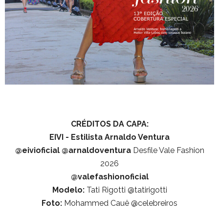
CRÉDITOS DA CAPA:
EIVI - Estilista Arnaldo Ventura
@eivioficial
@arnaldoventura
Desfile Vale Fashion
2026
@valefashionoficial
Modelo:
Tati Rigotti @tatirigotti
Foto:
Mohammed Cauê @celebreiros