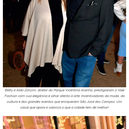
Betty e Aldo Zonzini, diretor do Parque Vicentina Aranha, prestigiaram o Vale
Fashion com sua elegância e olhar atento à arte. Incentivadores da moda, da
cultura e dos grandes eventos que enriquecem São José dos Campos. Um
casal que apoia e valoriza o que a cidade tem de melhor!