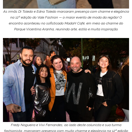
As irmãs Di Toledo e Edna Toledo marcaram presença com charme e elegância
na 12ª edição do Vale Fashion — o maior evento de moda da região! O
encontro aconteceu no sofisticado MadaH Café, em meio ao charme do
Parque Vicentina Aranha, reunindo arte, estilo e muita inspiração.
Fredy Nogueira e Vivi Fernandes, ao lado deste colunista e sua turma
fashionista, marcaram presença com muito charme e elegância na 12ª edição