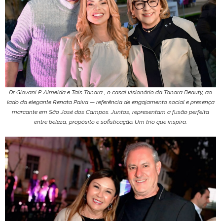
Dr Giovani P. Almeida e Tais Tanara , o casal visionário da Tanara Beauty, ao
lado da elegante Renata Paiva — referência de engajamento social e presença
marcante em São José dos Campos. Juntos, representam a fusão perfeita
entre beleza, propósito e sofisticação. Um trio que inspira.