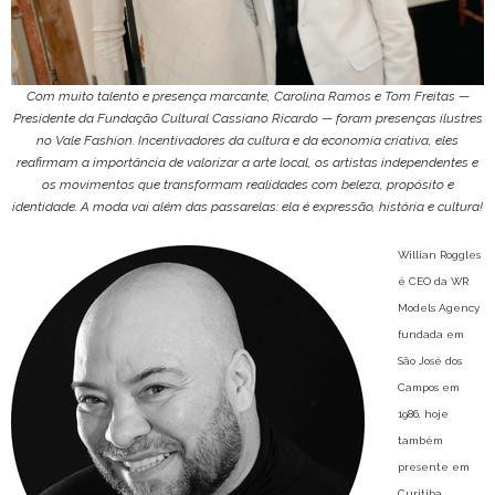
Com muito talento e presença marcante, Carolina Ramos e Tom Freitas —
Presidente da Fundação Cultural Cassiano Ricardo — foram presenças ilustres
no Vale Fashion. Incentivadores da cultura e da economia criativa, eles
reafirmam a importância de valorizar a arte local, os artistas independentes e
os movimentos que transformam realidades com beleza, propósito e
identidade. A moda vai além das passarelas: ela é expressão, história e cultura!
Willian Roggles
é CEO da WR
Models Agency
fundada em
São José dos
Campos em
1986, hoje
também
presente em
Curitiba.