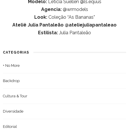
Modelo:
Letícia Suellen @ls.equus
Agencia:
@wrmodels
Look:
Coleção “As Bananas”
Ateliê Julia Pantaleão @ateliejuliapantaleao
Estilista:
Julia Pantaleão
CATEGORIAS
+ No More
Backdrop
Cultura & Tour
Diversidade
Editorial