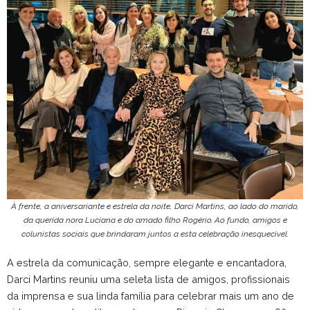
À frente, a aniversariante e estrela da noite, Darci Martins, ao lado do marido,
da querida nora Luciana e do amado filho Rogério. Ao fundo, amigos e
colunistas sociais que brindaram juntos a esta celebração inesquecível.
A estrela da comunicação, sempre elegante e encantadora,
Darci Martins reuniu uma seleta lista de amigos, profissionais
da imprensa e sua linda família para celebrar mais um ano de