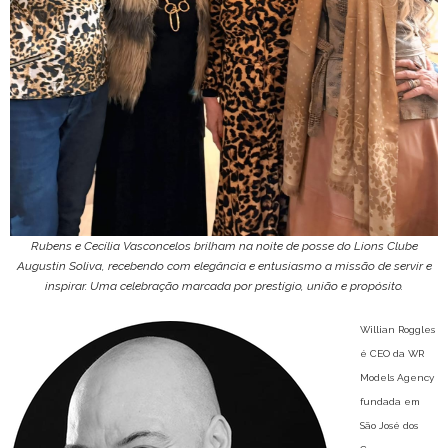
Rubens e Cecília Vasconcelos brilham na noite de posse do Lions Clube
Augustin Soliva, recebendo com elegância e entusiasmo a missão de servir e
inspirar. Uma celebração marcada por prestígio, união e propósito.
Willian Roggles
é CEO da WR
Models Agency
fundada em
São José dos