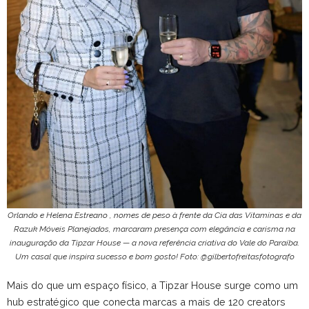
Orlando e Helena Estreano , nomes de peso à frente da Cia das Vitaminas e da
Razuk Móveis Planejados, marcaram presença com elegância e carisma na
inauguração da Tipzar House — a nova referência criativa do Vale do Paraíba.
Um casal que inspira sucesso e bom gosto! Foto: @gilbertofreitasfotografo
Mais do que um espaço físico, a Tipzar House surge como um
hub estratégico que conecta marcas a mais de 120 creators