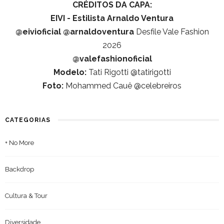
CRÉDITOS DA CAPA:
EIVI - Estilista Arnaldo Ventura
@eivioficial
@arnaldoventura
Desfile Vale Fashion
2026
@valefashionoficial
Modelo:
Tati Rigotti @tatirigotti
Foto:
Mohammed Cauê @celebreiros
CATEGORIAS
+ No More
Backdrop
Cultura & Tour
Diversidade