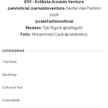
EIVI - Estilista Arnaldo Ventura
@eivioficial
@arnaldoventura
Desfile Vale Fashion
2026
@valefashionoficial
Modelo:
Tati Rigotti @tatirigotti
Foto:
Mohammed Cauê @celebreiros
CATEGORIAS
+ No More
Backdrop
Cultura & Tour
Diversidade