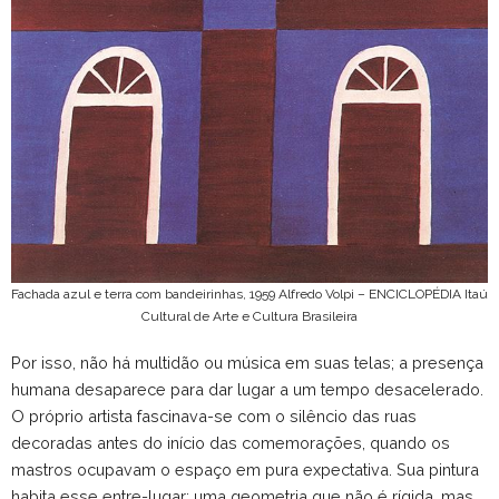
Fachada azul e terra com bandeirinhas, 1959 Alfredo Volpi – ENCICLOPÉDIA Itaú
Cultural de Arte e Cultura Brasileira
Por isso, não há multidão ou música em suas telas; a presença
humana desaparece para dar lugar a um tempo desacelerado.
O próprio artista fascinava-se com o silêncio das ruas
decoradas antes do início das comemorações, quando os
mastros ocupavam o espaço em pura expectativa. Sua pintura
habita esse entre-lugar: uma geometria que não é rígida, mas