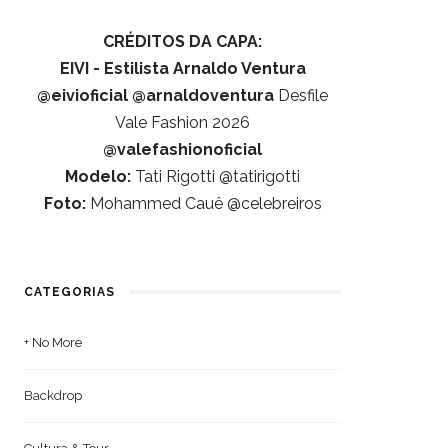
CRÉDITOS DA CAPA:
EIVI - Estilista Arnaldo Ventura
@eivioficial
@arnaldoventura
Desfile
Vale Fashion 2026
@valefashionoficial
Modelo:
Tati Rigotti @tatirigotti
Foto:
Mohammed Cauê @celebreiros
CATEGORIAS
+ No More
Backdrop