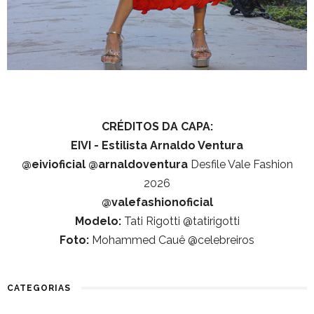
CRÉDITOS DA CAPA:
EIVI - Estilista Arnaldo Ventura
@eivioficial
@arnaldoventura
Desfile Vale Fashion
2026
@valefashionoficial
Modelo:
Tati Rigotti @tatirigotti
Foto:
Mohammed Cauê @celebreiros
CATEGORIAS