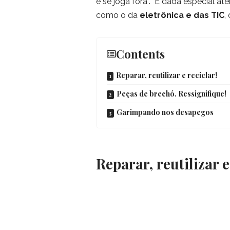
e se joga fora”.
É dada especial ate
como o da
eletrônica e das TIC
,
Contents
Reparar, reutilizar e reciclar!
Peças de brechó. Ressignifique!
Garimpando nos desapegos
Reparar, reutilizar e