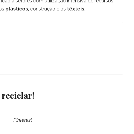
nção a setores com utilização intensiva de recursos,
 os
plásticos
, construção e os
têxteis
.
 reciclar!
Pinterest