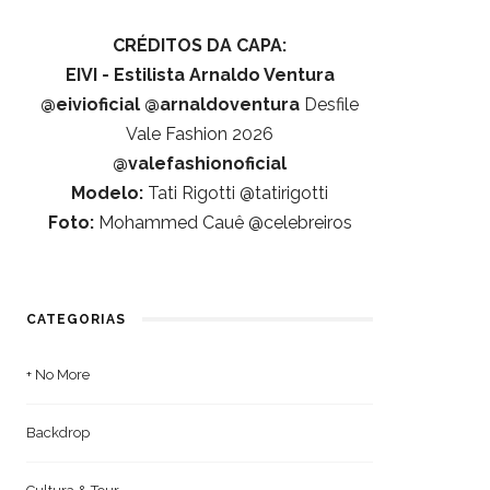
CRÉDITOS DA CAPA:
EIVI - Estilista Arnaldo Ventura
@eivioficial
@arnaldoventura
Desfile
Vale Fashion 2026
@valefashionoficial
Modelo:
Tati Rigotti @tatirigotti
Foto:
Mohammed Cauê @celebreiros
CATEGORIAS
+ No More
Backdrop