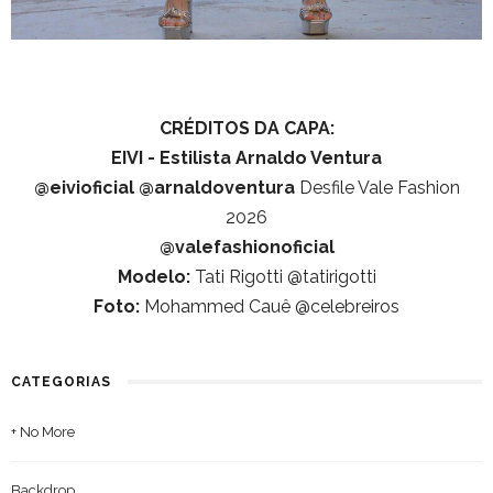
CRÉDITOS DA CAPA:
EIVI - Estilista Arnaldo Ventura
@eivioficial
@arnaldoventura
Desfile Vale Fashion
2026
@valefashionoficial
Modelo:
Tati Rigotti @tatirigotti
Foto:
Mohammed Cauê @celebreiros
CATEGORIAS
+ No More
Backdrop