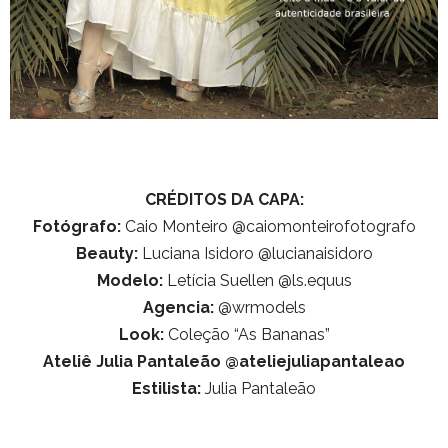
CRÉDITOS DA CAPA:
Fotógrafo:
Caio Monteiro @caiomonteirofotografo
Beauty:
Luciana Isidoro @lucianaisidoro
Modelo:
Letícia Suellen @ls.equus
Agencia:
@wrmodels
Look:
Coleção “As Bananas”
Ateliê Julia Pantaleão @ateliejuliapantaleao
Estilista:
Julia Pantaleão