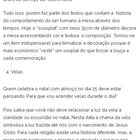
Tudo isso porém faz parte dos textos que contam a história
do comportamento do ser humano à mesa através dos
tempos. Hoje o “sousplat” com seus 35cm de diâmetro decora
a mesa acrescentando cor e textura `a composição. Tornou-se
um item indispensável para tematizar a decoração porque é
mais econômico “vestir” um souplat do que trocar a louça a
cada comemoração.
Velas
Quem celebra o natal com almoço no dia 25 deve estar
pensando: Para que vou acender velas durante o dia?
Pois saiba que você não deve relacionar a luz da vela à
claridade ou escuridão no natal. Nesta data a chama da vela
simboliza a luz trazida até nós com o nascimento de Jesus
Cristo. Para cada religião existe uma história diferente, mas, a
mensagem permanece a mesma: é chegada a luz que nos