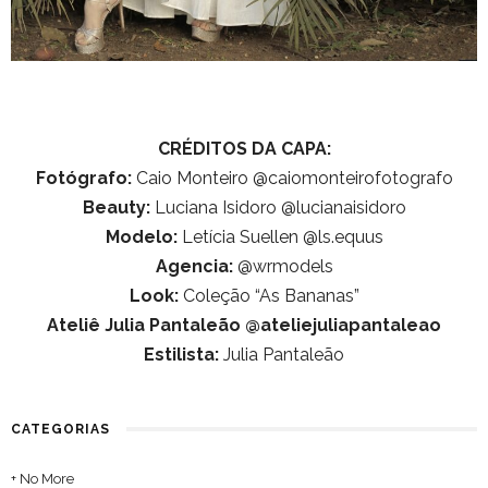
CRÉDITOS DA CAPA:
Fotógrafo:
Caio Monteiro @caiomonteirofotografo
Beauty:
Luciana Isidoro @lucianaisidoro
Modelo:
Letícia Suellen @ls.equus
Agencia:
@wrmodels
Look:
Coleção “As Bananas”
Ateliê Julia Pantaleão @ateliejuliapantaleao
Estilista:
Julia Pantaleão
CATEGORIAS
+ No More