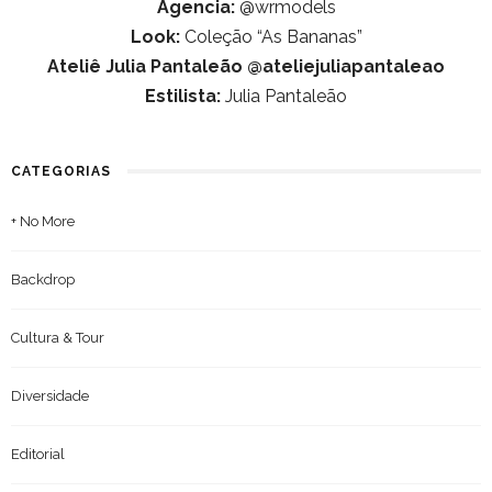
Agencia:
@wrmodels
Look:
Coleção “As Bananas”
Ateliê Julia Pantaleão @ateliejuliapantaleao
Estilista:
Julia Pantaleão
CATEGORIAS
+ No More
Backdrop
Cultura & Tour
Diversidade
Editorial