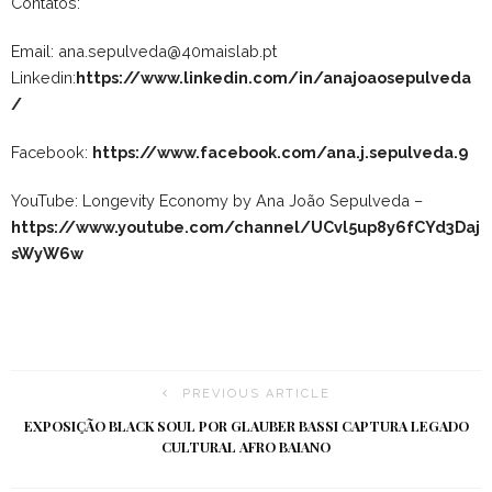
Contatos:
Email: ana.sepulveda@40maislab.pt
Linkedin:
https://www.linkedin.com/in/anajoaosepulveda
/
Facebook:
https://www.facebook.com/ana.j.sepulveda.9
YouTube: Longevity Economy by Ana João Sepulveda –
https://www.youtube.com/channel/UCvl5up8y6fCYd3Daj
sWyW6w
PREVIOUS ARTICLE
EXPOSIÇÃO BLACK SOUL POR GLAUBER BASSI CAPTURA LEGADO
CULTURAL AFRO BAIANO