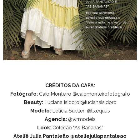
CRÉDITOS DA CAPA:
Fotógrafo:
Caio Monteiro @caiomonteirofotografo
Beauty:
Luciana Isidoro @lucianaisidoro
Modelo:
Letícia Suellen @ls.equus
Agencia:
@wrmodels
Look:
Coleção “As Bananas”
Ateliê Julia Pantaleão @ateliejuliapantaleao