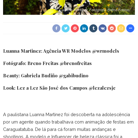
Luanna Martinez. Fotógrafo: Breno Freitas
Luanna Martinez: Agência WR Modelos @wrmodels
Fotógrafo: Breno Freitas @brenofreitas
Beauty: Gabriela Budiño @gabibudino
Look: Lez a Lez São José dos Campos @lezalezsjc
A paulistana Luanna Martinez foi descoberta na adolescência
por um agente quando trabalhava com animação de festas em
Caraguatatuba. De lá para cá foram muitas andanças e
shootings. A modelo e Influencer de beleza clássica foi a